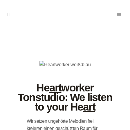
He
art
worker
Tonstudio: We listen
to your He
art
Wir setzen ungehörte Melodien frei,
kreieren einen geschützten Raum für