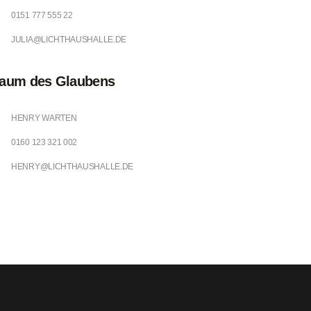
0151 777 555 22
JULIA@LICHTHAUSHALLE.DE
aum des Glaubens
HENRY WARTEN
0160 123 321 002
HENRY@LICHTHAUSHALLE.DE