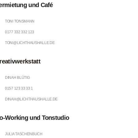
ermietung und Café
TONI TONSMANN
0177 332 332 123
TONI@LICHTHAUSHALLE.DE
reativwerkstatt
DINAH BLÜTIG
0157 123 33 33 1
DINAH@LICHTHAUSHALLE.DE
o-Working und Tonstudio
JULIA TASCHENBUCH