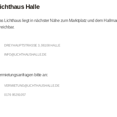
ichthaus Halle
s Lichthaus liegt in nächster Nähe zum Marktplatz und dem Hallmar
reichbar.
DREYHAUPTSTRASSE 3, 06108 HALLE
INFO@LICHTHAUSHALLE.DE
rmietungsanfragen bitte an:
VERMIETUNG@LICHTHAUSHALLE.DE
0176 95291057