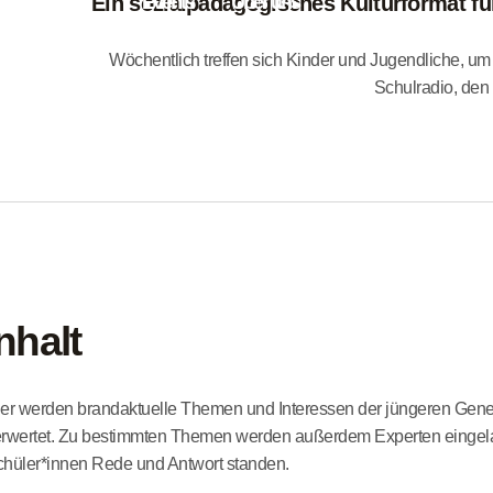
Ein sozialpädagogisches Kulturformat f
Events
Über uns
Wöchentlich treffen sich Kinder und Jugendliche, um
Schulradio, den
nhalt
er werden brandaktuelle Themen und Interessen der jüngeren Gen
rwertet. Zu bestimmten Themen werden außerdem Experten eingeladen
hüler*innen Rede und Antwort standen.